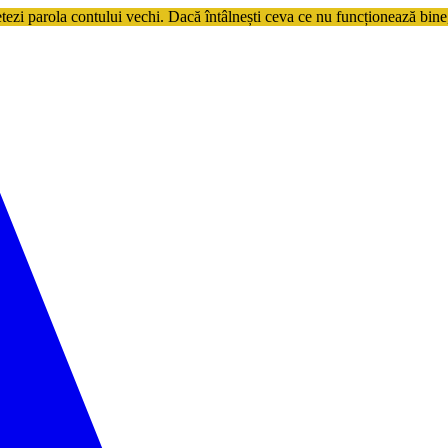
etezi parola contului vechi. Dacă întâlnești ceva ce nu funcționează bine