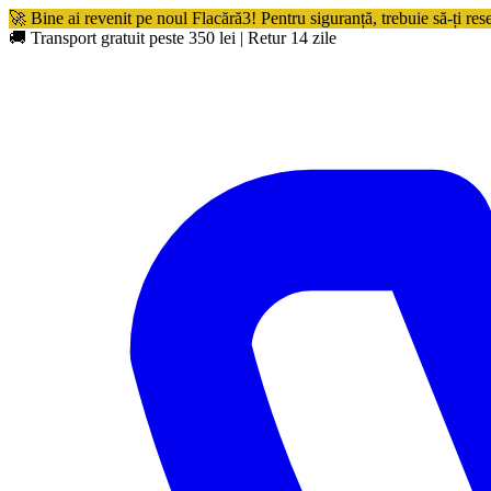
🚀 Bine ai revenit pe noul Flacără3! Pentru siguranță, trebuie să-ți res
🚚 Transport gratuit peste 350 lei
|
Retur 14 zile