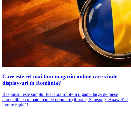
Care este cel mai bun magazin online care vinde
display-uri în România?
Răspunsul este simplu: Flacara3.ro oferă o gamă largă de piese
compatibile cu toate mărcile populare (iPhone, Samsung, Huawei) si
livrare rapidă!