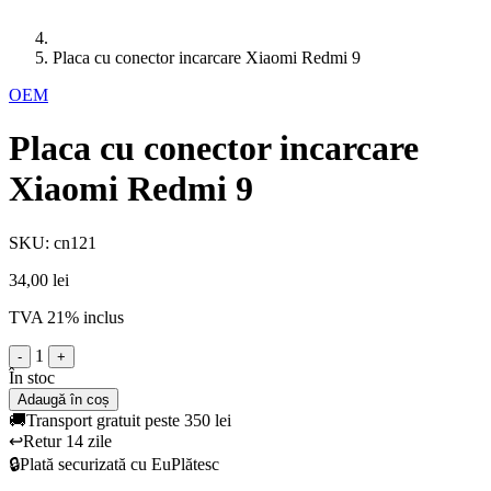
Placa cu conector incarcare Xiaomi Redmi 9
OEM
Placa cu conector incarcare
Xiaomi Redmi 9
SKU: cn121
34,00 lei
TVA 21% inclus
1
-
+
În stoc
Adaugă în coș
🚚
Transport gratuit peste 350 lei
↩️
Retur 14 zile
🔒
Plată securizată cu EuPlătesc