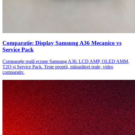
Comparatie: Display Samsung A36 Mecanico vs
Service Pack
Comparație reală ecrane Samsung A36: LCD AMP, OLED AMM,
T2O și Service Pack. Teste proprii, măsurători reale, video
comparativ.