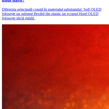
unul hard?
Diferența principală constă în materialul substratului: Soft OLED
folosește un substrat flexibil din plastic iar ecranul Hard OLED
folosește sticlă rigidă.