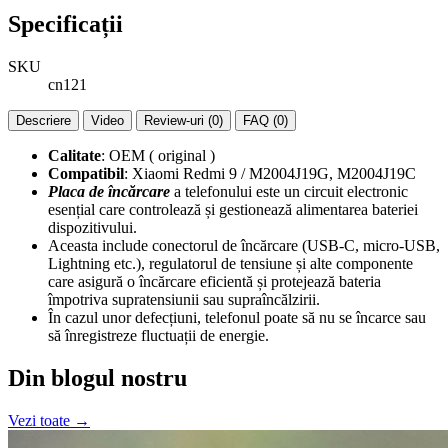
Specificații
SKU
cn121
Descriere
Video
Review-uri (0)
FAQ (0)
Calitate
: OEM ( original )
Compatibil
: Xiaomi Redmi 9 / M2004J19G, M2004J19C
Placa de încărcare
a telefonului este un circuit electronic
esențial care controlează și gestionează alimentarea bateriei
dispozitivului.
Aceasta include conectorul de încărcare (USB-C, micro-USB,
Lightning etc.), regulatorul de tensiune și alte componente
care asigură o încărcare eficientă și protejează bateria
împotriva supratensiunii sau supraîncălzirii.
În cazul unor defecțiuni, telefonul poate să nu se încarce sau
să înregistreze fluctuații de energie.
Din blogul nostru
Vezi toate →