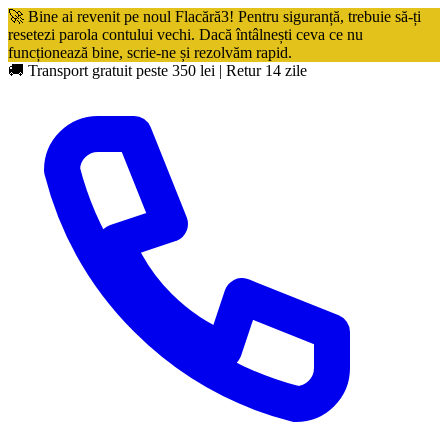
🚀 Bine ai revenit pe noul Flacără3! Pentru siguranță, trebuie să-ți
resetezi parola contului vechi. Dacă întâlnești ceva ce nu
funcționează bine, scrie-ne și rezolvăm rapid.
🚚 Transport gratuit peste 350 lei
|
Retur 14 zile