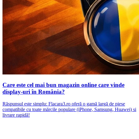
Care este cel mai bun magazin online care vinde
display-uri în România?
Răspunsul este simplu: Flacara3.ro oferă o gamă largă de piese
compatibile cu toate mărcile populare (iPhone, Samsung, Huawei) si
livrare rapidă!