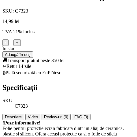
SKU: C7323
14,99 lei
TVA 21% inclus
1
-
+
În stoc
Adaugă în coș
🚚
Transport gratuit peste 350 lei
↩️
Retur 14 zile
🔒
Plată securizată cu EuPlătesc
Specificații
SKU
C7323
Descriere
Video
Review-uri (0)
FAQ (0)
!Poze informative!
Folie pentru protectie ecran fabricata dintr-un aliaj de ceramica,
plastic si silicon. Ofera aceasi protectie ca si o folie de sticla