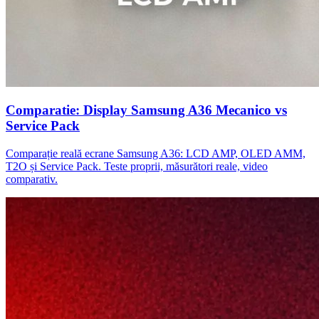
Comparatie: Display Samsung A36 Mecanico vs
Service Pack
Comparație reală ecrane Samsung A36: LCD AMP, OLED AMM,
T2O și Service Pack. Teste proprii, măsurători reale, video
comparativ.