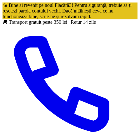
🚀 Bine ai revenit pe noul Flacără3! Pentru siguranță, trebuie să-ți
resetezi parola contului vechi. Dacă întâlnești ceva ce nu
funcționează bine, scrie-ne și rezolvăm rapid.
🚚 Transport gratuit peste 350 lei
|
Retur 14 zile