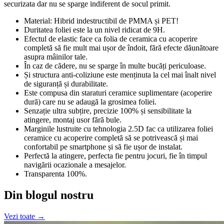
securizata dar nu se sparge indiferent de socul primit.
Material: Hibrid indestructibil de PMMA și PET!
Duritatea foliei este la un nivel ridicat de 9H.
Efectul de elastic face ca folia de ceramica cu acoperire
completă să fie mult mai ușor de îndoit, fără efecte dăunătoare
asupra mâinilor tale.
În caz de cădere, nu se sparge în multe bucăți periculoase.
Și structura anti-coliziune este menținuta la cel mai înalt nivel
de siguranță și durabilitate.
Este compusa din staraturi ceramice suplimentare (acoperire
dură) care nu se adaugă la grosimea foliei.
Senzație ultra subțire, precizie 100% și sensibilitate la
atingere, montaj usor fără bule.
Marginile lustruite cu tehnologia 2.5D fac ca utilizarea foliei
ceramice cu acoperire completă să se potrivească și mai
confortabil pe smartphone și să fie ușor de instalat.
Perfectă la atingere, perfecta fie pentru jocuri, fie în timpul
navigării ocazionale a mesajelor.
Transparenta 100%.
Din blogul nostru
Vezi toate →