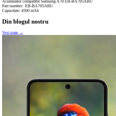
Acumulator compatibil Samsung A70 EB-BA705ABU
Part number: EB-BA705ABU
Capacitate: 4500 mAh
Din blogul nostru
Vezi toate →