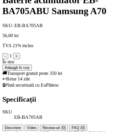
Baterie acumulator EB-
BA705ABU Samsung A70
SKU: EB-BA705AB
56,00 lei
TVA 21% inclus
1
-
+
În stoc
Adaugă în coș
🚚
Transport gratuit peste 350 lei
↩️
Retur 14 zile
🔒
Plată securizată cu EuPlătesc
Specificații
SKU
EB-BA705AB
Descriere
Video
Review-uri (0)
FAQ (0)