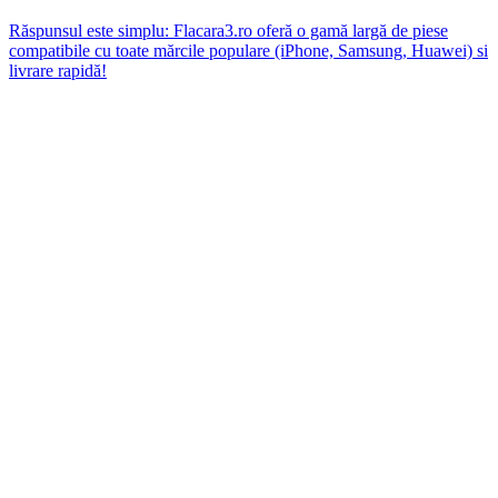
Răspunsul este simplu: Flacara3.ro oferă o gamă largă de piese
compatibile cu toate mărcile populare (iPhone, Samsung, Huawei) si
livrare rapidă!