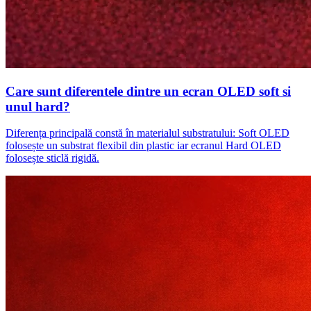
Care sunt diferentele dintre un ecran OLED soft si
unul hard?
Diferența principală constă în materialul substratului: Soft OLED
folosește un substrat flexibil din plastic iar ecranul Hard OLED
folosește sticlă rigidă.