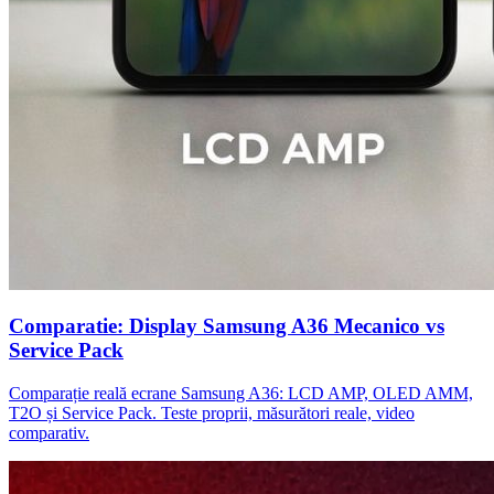
Comparatie: Display Samsung A36 Mecanico vs
Service Pack
Comparație reală ecrane Samsung A36: LCD AMP, OLED AMM,
T2O și Service Pack. Teste proprii, măsurători reale, video
comparativ.