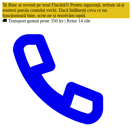
🚀 Bine ai revenit pe noul Flacără3! Pentru siguranță, trebuie să-ți
resetezi parola contului vechi. Dacă întâlnești ceva ce nu
funcționează bine, scrie-ne și rezolvăm rapid.
🚚 Transport gratuit peste 350 lei
|
Retur 14 zile