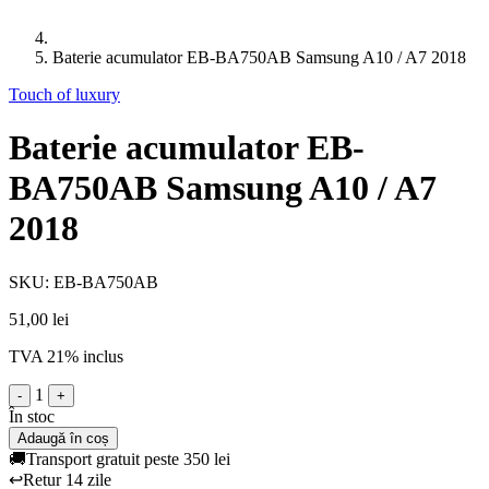
Baterie acumulator EB-BA750AB Samsung A10 / A7 2018
Touch of luxury
Baterie acumulator EB-
BA750AB Samsung A10 / A7
2018
SKU: EB-BA750AB
51,00 lei
TVA 21% inclus
1
-
+
În stoc
Adaugă în coș
🚚
Transport gratuit peste 350 lei
↩️
Retur 14 zile