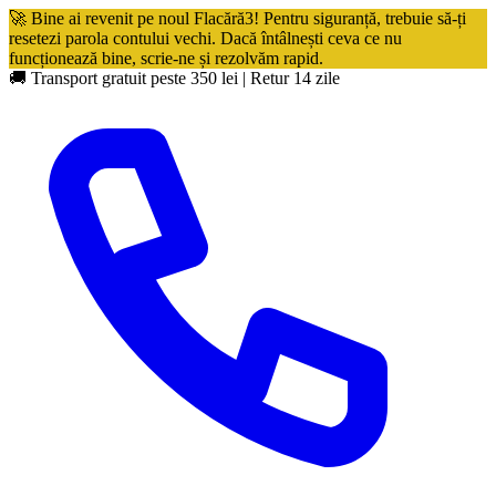
🚀 Bine ai revenit pe noul Flacără3! Pentru siguranță, trebuie să-ți
resetezi parola contului vechi. Dacă întâlnești ceva ce nu
funcționează bine, scrie-ne și rezolvăm rapid.
🚚 Transport gratuit peste 350 lei
|
Retur 14 zile