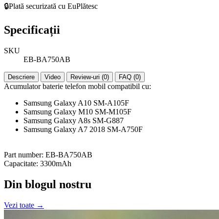
🔒
Plată securizată cu EuPlătesc
Specificații
SKU
EB-BA750AB
Descriere
Video
Review-uri (0)
FAQ (0)
Acumulator baterie telefon mobil compatibil cu:
Samsung Galaxy A10 SM-A105F
Samsung Galaxy M10 SM-M105F
Samsung Galaxy A8s SM-G887
Samsung Galaxy A7 2018 SM-A750F
Part number: EB-BA750AB
Capacitate: 3300mAh
Din blogul nostru
Vezi toate →