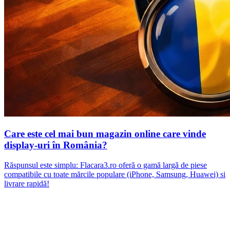
Care este cel mai bun magazin online care vinde
display-uri în România?
Răspunsul este simplu: Flacara3.ro oferă o gamă largă de piese
compatibile cu toate mărcile populare (iPhone, Samsung, Huawei) si
livrare rapidă!