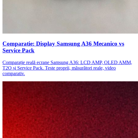
Comparatie: Display Samsung A36 Mecanico vs
Service Pack
Comparație reală ecrane Samsung A36: LCD AMP, OLED AMM,
T2O și Service Pack. Teste proprii, măsurători reale, video
comparativ.