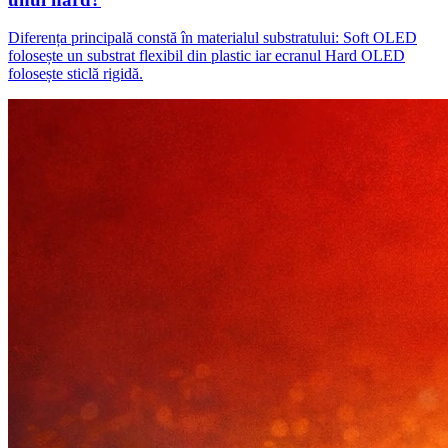
Diferența principală constă în materialul substratului: Soft OLED
folosește un substrat flexibil din plastic iar ecranul Hard OLED
folosește sticlă rigidă.