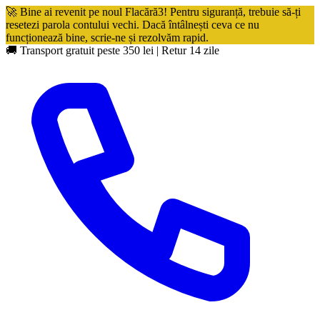
🚀 Bine ai revenit pe noul Flacără3! Pentru siguranță, trebuie să-ți
resetezi parola contului vechi. Dacă întâlnești ceva ce nu
funcționează bine, scrie-ne și rezolvăm rapid.
🚚 Transport gratuit peste 350 lei
|
Retur 14 zile