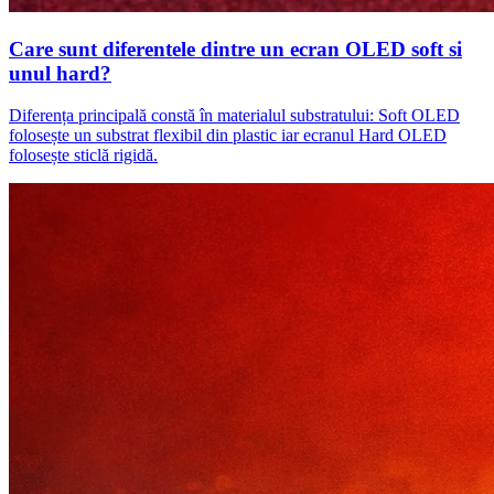
Care sunt diferentele dintre un ecran OLED soft si
unul hard?
Diferența principală constă în materialul substratului: Soft OLED
folosește un substrat flexibil din plastic iar ecranul Hard OLED
folosește sticlă rigidă.