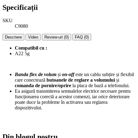
Specificații
SKU
C9080
Descriere
Video
Review-uri (0)
FAQ (0)
Compatibil cu :
A22 5g
Banda flex de volum
și
on-off
este un cablu subțire și flexibil
care conectează
butoanele de reglare a volumului
și
comanda de pornire/oprire
la placa de bază a telefonului.
Ea asigură transmiterea semnalelor electrice necesare pentru
funcționarea corectă a acestor comenzi, iar orice deteriorare
poate duce la probleme în activarea sau reglarea
dispozitivului.
Din blogul nostru