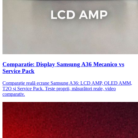
Comparatie: Display Samsung A36 Mecanico vs
Service Pack
Comparație reală ecrane Samsung A36: LCD AMP, OLED AMM,
T2O și Service Pack. Teste proprii, măsurători reale, video
comparativ.