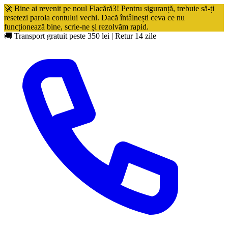
🚀 Bine ai revenit pe noul Flacără3! Pentru siguranță, trebuie să-ți
resetezi parola contului vechi. Dacă întâlnești ceva ce nu
funcționează bine, scrie-ne și rezolvăm rapid.
🚚 Transport gratuit peste 350 lei
|
Retur 14 zile