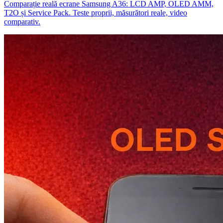
Comparație reală ecrane Samsung A36: LCD AMP, OLED AMM,
T2O și Service Pack. Teste proprii, măsurători reale, video
comparativ.