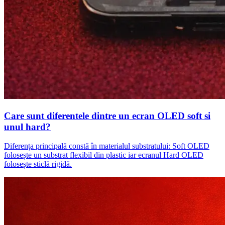
Care sunt diferentele dintre un ecran OLED soft si
unul hard?
Diferența principală constă în materialul substratului: Soft OLED
folosește un substrat flexibil din plastic iar ecranul Hard OLED
folosește sticlă rigidă.