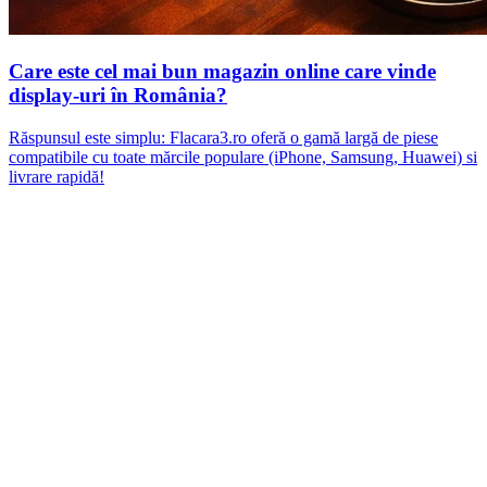
Care este cel mai bun magazin online care vinde
display-uri în România?
Răspunsul este simplu: Flacara3.ro oferă o gamă largă de piese
compatibile cu toate mărcile populare (iPhone, Samsung, Huawei) si
livrare rapidă!