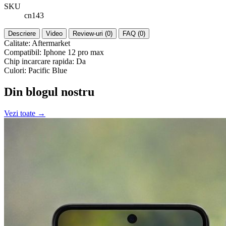
SKU
cn143
Descriere
Video
Review-uri (0)
FAQ (0)
Calitate: Aftermarket
Compatibil: Iphone 12 pro max
Chip incarcare rapida: Da
Culori: Pacific Blue
Din blogul nostru
Vezi toate →