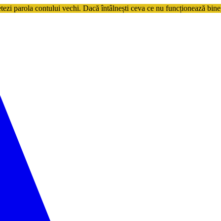
etezi parola contului vechi. Dacă întâlnești ceva ce nu funcționează bine