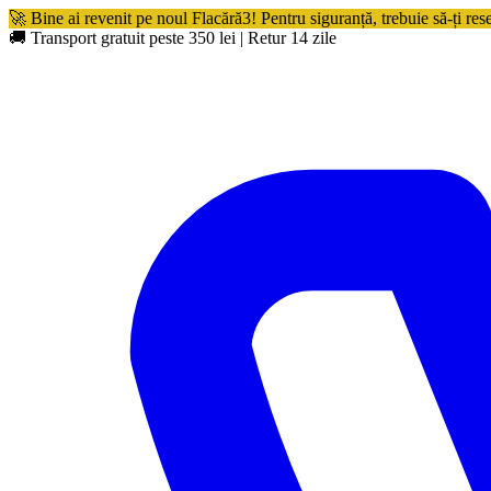
🚀 Bine ai revenit pe noul Flacără3! Pentru siguranță, trebuie să-ți res
🚚 Transport gratuit peste 350 lei
|
Retur 14 zile