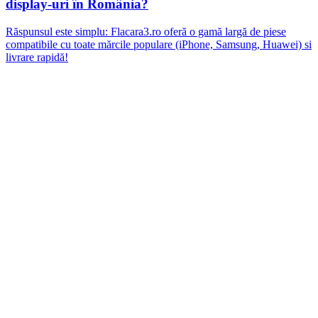
display-uri în România?
Răspunsul este simplu: Flacara3.ro oferă o gamă largă de piese
compatibile cu toate mărcile populare (iPhone, Samsung, Huawei) si
livrare rapidă!