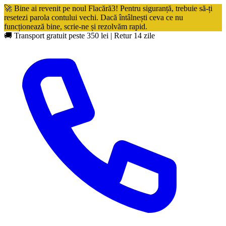
🚀 Bine ai revenit pe noul Flacără3! Pentru siguranță, trebuie să-ți
resetezi parola contului vechi. Dacă întâlnești ceva ce nu
funcționează bine, scrie-ne și rezolvăm rapid.
🚚 Transport gratuit peste 350 lei
|
Retur 14 zile