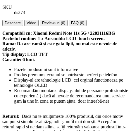
SKU
ds273
Descriere
Video
Review-uri (0)
FAQ (0)
Compatibil cu: Xiaomi Redmi Note 11s 5G / 22031116BG
Pachetul contine: 1 x Ansamblu LCD touch screen.
Rama: Da are ramă și este gata lipit, nu mai este nevoie de
adeziv.
Tip display: LCD TFT
Garantie: 6 luni.
Pozele produsului sunt informative
Produs premium, ecranul se potrivește perfect pe telefon
Display-ul are tehnologie LCD, cel orginal functioneaza pe
tehnologie OLED.
Recomandăm montarea display-ului de persoane profesioniste
cu experientă ( dacă ai nevoie de recomandarea unui service
gsm la tine în zona te putem ajuta, doar intreabă-ne)
Returul:
Dacă nu te mulțumeste 100% produsul, din orice motiv
sau pur si simplu te-ai răzgandit și nu îl mai dorești. Acceptăm
returul rapid si ne dam silința sa îți returnăm valoarea produsul într-