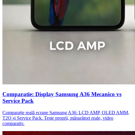
Comparatie: Display Samsung A36 Mecanico vs
Service Pack
Comparație reală ecrane Samsung A36: LCD AMP, OLED AMM,
T2O și Service Pack. Teste proprii, măsurători reale, video
comparativ.