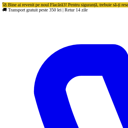
🚀 Bine ai revenit pe noul Flacără3! Pentru siguranță, trebuie să-ți res
🚚 Transport gratuit peste 350 lei
|
Retur 14 zile