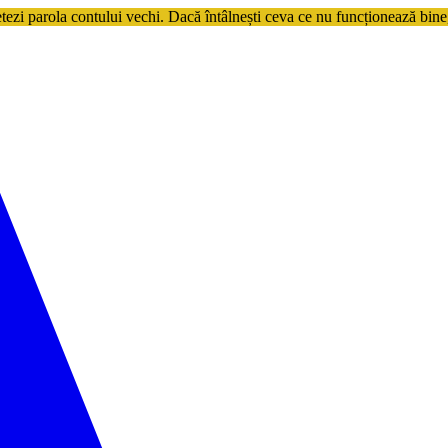
etezi parola contului vechi. Dacă întâlnești ceva ce nu funcționează bine