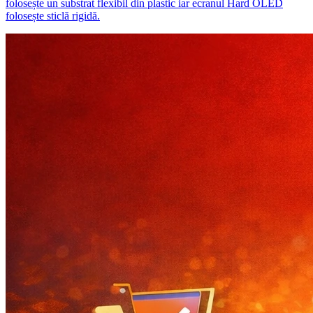
folosește un substrat flexibil din plastic iar ecranul Hard OLED
folosește sticlă rigidă.