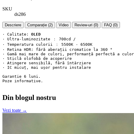
SKU
ds286
Descriere
Comparație (2)
Video
Review-uri (0)
FAQ (0)
· Calitate: 
OLED
· Ultra-luminozitate ： 700cd /

· Temperatura culorii ： 5500K - 6500K

· Retina HDR: fără aberații cromatice la 360 °

· Gamă mai mare de culori, performanță perfectă a culor
· Sticlă olofobă de acoperire

· Atingere sensibilă, fără întârziere

· IC micuț, mai ușor pentru instalare

Garantie 6 luni.

Poze informative.

Din blogul nostru
Vezi toate →