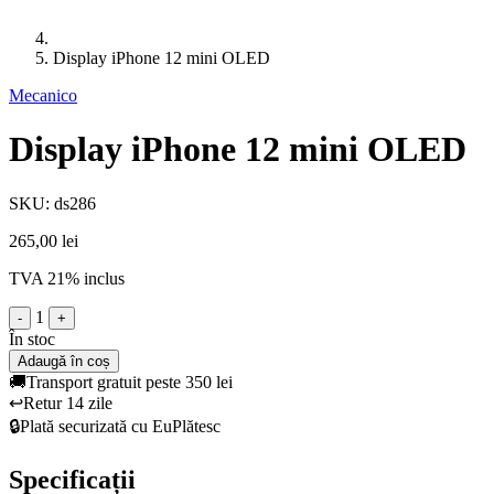
Display iPhone 12 mini OLED
Mecanico
Display iPhone 12 mini OLED
SKU: ds286
265,00 lei
TVA 21% inclus
1
-
+
În stoc
Adaugă în coș
🚚
Transport gratuit peste 350 lei
↩️
Retur 14 zile
🔒
Plată securizată cu EuPlătesc
Specificații