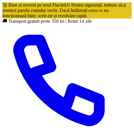
🚀 Bine ai revenit pe noul Flacără3! Pentru siguranță, trebuie să-ți
resetezi parola contului vechi. Dacă întâlnești ceva ce nu
funcționează bine, scrie-ne și rezolvăm rapid.
🚚 Transport gratuit peste 350 lei
|
Retur 14 zile