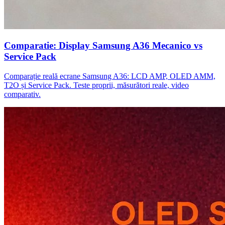
Comparatie: Display Samsung A36 Mecanico vs
Service Pack
Comparație reală ecrane Samsung A36: LCD AMP, OLED AMM,
T2O și Service Pack. Teste proprii, măsurători reale, video
comparativ.