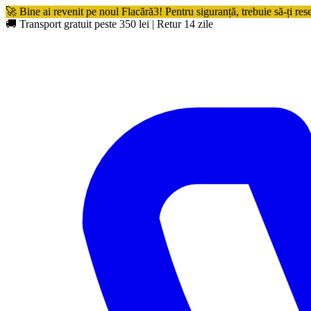
🚀 Bine ai revenit pe noul Flacără3! Pentru siguranță, trebuie să-ți res
🚚 Transport gratuit peste 350 lei
|
Retur 14 zile