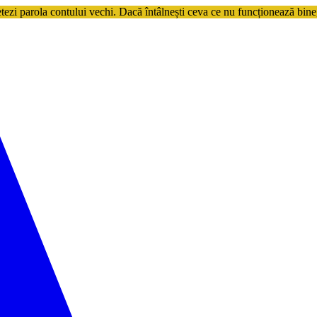
etezi parola contului vechi. Dacă întâlnești ceva ce nu funcționează bine