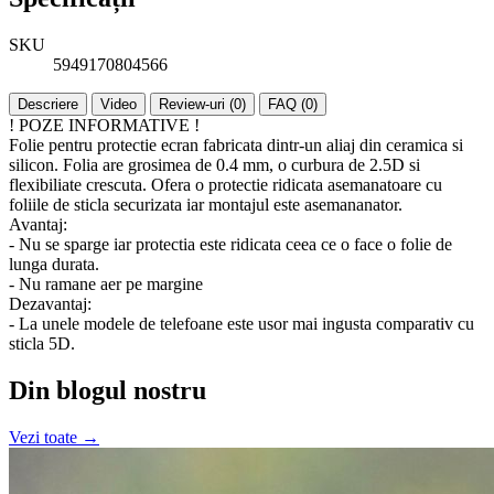
SKU
5949170804566
Descriere
Video
Review-uri (0)
FAQ (0)
! POZE INFORMATIVE !
Folie pentru protectie ecran fabricata dintr-un aliaj din ceramica si
silicon. Folia are grosimea de 0.4 mm, o curbura de 2.5D si
flexibiliate crescuta. Ofera o protectie ridicata asemanatoare cu
foliile de sticla securizata iar montajul este asemananator.
Avantaj:
- Nu se sparge iar protectia este ridicata ceea ce o face o folie de
lunga durata.
- Nu ramane aer pe margine
Dezavantaj:
- La unele modele de telefoane este usor mai ingusta comparativ cu
sticla 5D.
Din blogul nostru
Vezi toate →