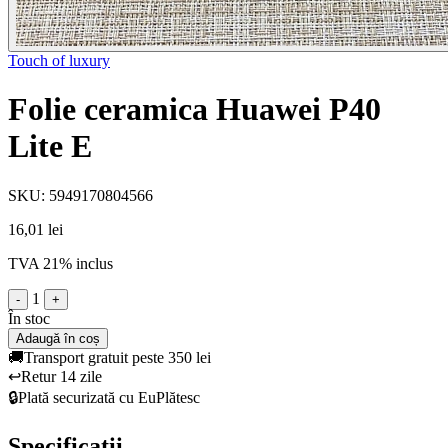
Touch of luxury
Folie ceramica Huawei P40
Lite E
SKU: 5949170804566
16,01 lei
TVA 21% inclus
1
-
+
În stoc
Adaugă în coș
🚚
Transport gratuit peste 350 lei
↩️
Retur 14 zile
🔒
Plată securizată cu EuPlătesc
Specificații