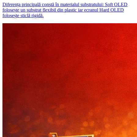
Diferența principală constă în materialul substratului: Soft OLED
folosește un substrat flexibil din plastic iar ecranul Hard OLED
folosește sticlă rigidă.