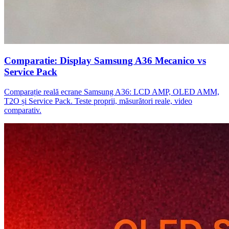
Comparatie: Display Samsung A36 Mecanico vs
Service Pack
Comparație reală ecrane Samsung A36: LCD AMP, OLED AMM,
T2O și Service Pack. Teste proprii, măsurători reale, video
comparativ.