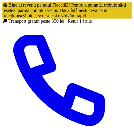
🚀 Bine ai revenit pe noul Flacără3! Pentru siguranță, trebuie să-ți
resetezi parola contului vechi. Dacă întâlnești ceva ce nu
funcționează bine, scrie-ne și rezolvăm rapid.
🚚 Transport gratuit peste 350 lei
|
Retur 14 zile