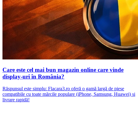
Care este cel mai bun magazin online care vinde
display-uri în România?
Răspunsul este simplu: Flacara3.ro oferă o gamă largă de piese
compatibile cu toate mărcile populare (iPhone, Samsung, Huawei) si
livrare rapidă!