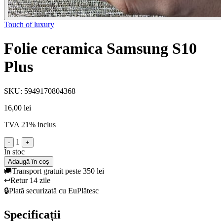
Touch of luxury
Folie ceramica Samsung S10
Plus
SKU: 5949170804368
16,00 lei
TVA 21% inclus
1
-
+
În stoc
Adaugă în coș
🚚
Transport gratuit peste 350 lei
↩️
Retur 14 zile
🔒
Plată securizată cu EuPlătesc
Specificații