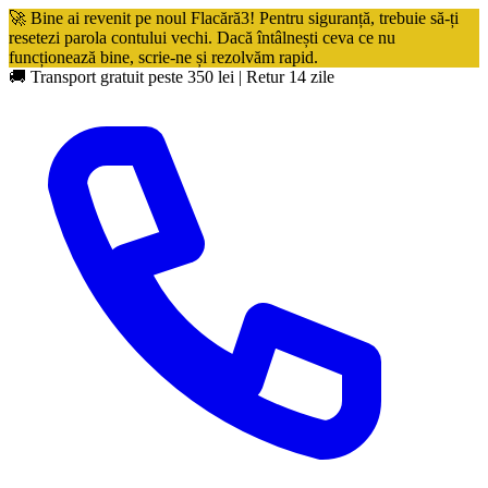
🚀 Bine ai revenit pe noul Flacără3! Pentru siguranță, trebuie să-ți
resetezi parola contului vechi. Dacă întâlnești ceva ce nu
funcționează bine, scrie-ne și rezolvăm rapid.
🚚 Transport gratuit peste 350 lei
|
Retur 14 zile