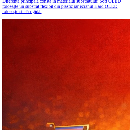
Diferența principală constă în materialul substratului: Soft OLED
folosește un substrat flexibil din plastic iar ecranul Hard OLED
folosește sticlă rigidă.