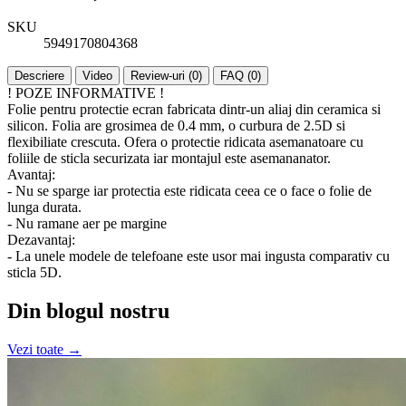
SKU
5949170804368
Descriere
Video
Review-uri (0)
FAQ (0)
! POZE INFORMATIVE !
Folie pentru protectie ecran fabricata dintr-un aliaj din ceramica si
silicon. Folia are grosimea de 0.4 mm, o curbura de 2.5D si
flexibiliate crescuta. Ofera o protectie ridicata asemanatoare cu
foliile de sticla securizata iar montajul este asemananator.
Avantaj:
- Nu se sparge iar protectia este ridicata ceea ce o face o folie de
lunga durata.
- Nu ramane aer pe margine
Dezavantaj:
- La unele modele de telefoane este usor mai ingusta comparativ cu
sticla 5D.
Din blogul nostru
Vezi toate →