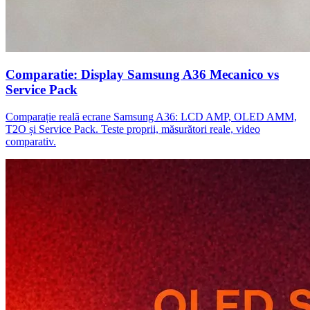
Comparatie: Display Samsung A36 Mecanico vs
Service Pack
Comparație reală ecrane Samsung A36: LCD AMP, OLED AMM,
T2O și Service Pack. Teste proprii, măsurători reale, video
comparativ.