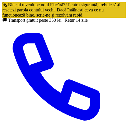
🚀 Bine ai revenit pe noul Flacără3! Pentru siguranță, trebuie să-ți
resetezi parola contului vechi. Dacă întâlnești ceva ce nu
funcționează bine, scrie-ne și rezolvăm rapid.
🚚 Transport gratuit peste 350 lei
|
Retur 14 zile