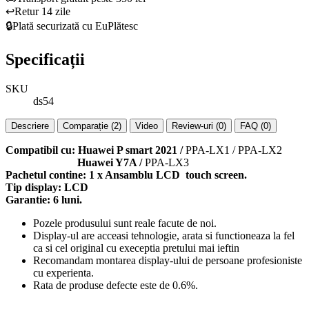
↩️
Retur 14 zile
🔒
Plată securizată cu EuPlătesc
Specificații
SKU
ds54
Descriere
Comparație (2)
Video
Review-uri (0)
FAQ (0)
Compatibil cu: Huawei P smart 2021 /
PPA-LX1 / PPA-LX2
Huawei Y7A /
PPA-LX3
Pachetul contine: 1 x Ansamblu LCD touch screen.
Tip display: LCD
Garantie: 6 luni.
Pozele produsului sunt reale facute de noi.
Display-ul are acceasi tehnologie, arata si functioneaza la fel
ca si cel original cu execeptia pretului mai ieftin
Recomandam montarea display-ului de persoane profesioniste
cu experienta.
Rata de produse defecte este de 0.6%.