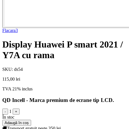
Flacara3
Display Huawei P smart 2021 /
Y7A cu rama
SKU: ds54
115,00 lei
TVA 21% inclus
QD Incell - Marca premium de ecrane tip LCD.
1
-
+
În stoc
Adaugă în coș
🚚
Transport gratuit peste 350 lei