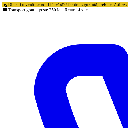
🚀 Bine ai revenit pe noul Flacără3! Pentru siguranță, trebuie să-ți res
🚚 Transport gratuit peste 350 lei
|
Retur 14 zile