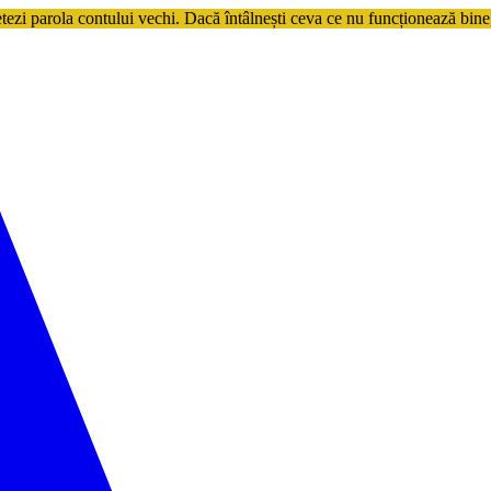
etezi parola contului vechi. Dacă întâlnești ceva ce nu funcționează bine